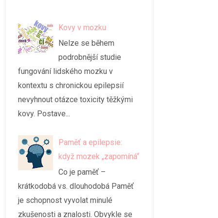
Kovy v mozku
Nelze se během
podrobnější studie
fungování lidského mozku v
kontextu s chronickou epilepsií
nevyhnout otázce toxicity těžkými
kovy. Postave...
Paměť a epilepsie:
když mozek „zapomíná“
Co je paměť –
krátkodobá vs. dlouhodobá Paměť
je schopnost vyvolat minulé
zkušenosti a znalosti. Obvykle se