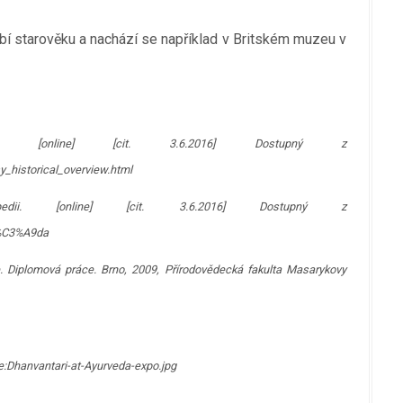
 starověku a nachází se například v Britském muzeu v
view. [online] [cit. 3.6.2016] Dostupný z
sy_historical_overview.html
dii. [online] [cit. 3.6.2016] Dostupný z
v%C3%A9da
e. Diplomová práce. Brno, 2009, Přírodovědecká fakulta Masarykovy
e:Dhanvantari-at-Ayurveda-expo.jpg