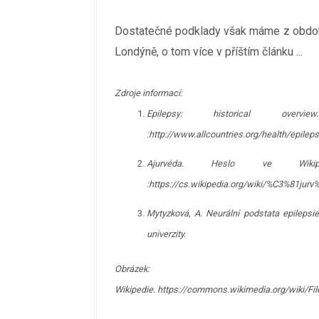
Dostatečné podklady však máme z období
Londýně, o tom více v příštím článku ...
Zdroje informací:
Epilepsy: historical over
:http://www.allcountries.org/health/epilep
Ajurvéda. Heslo ve Wikipe
:https://cs.wikipedia.org/wiki/%C3%81jur
Mytyzková, A. Neurální podstata epilepsi
univerzity.
Obrázek:
Wikipedie. https://commons.wikimedia.org/wiki/Fil