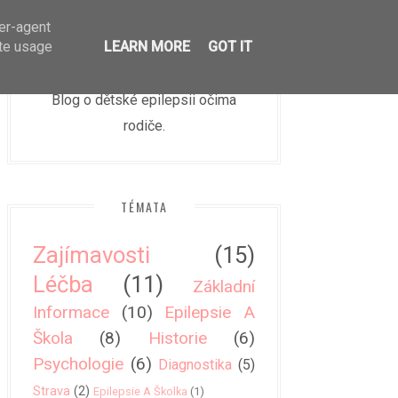
ger
.
ser-agent
ate usage
LEARN MORE
GOT IT
EPIKID
Blog o dětské epilepsii očima
rodiče.
TÉMATA
Zajímavosti
(15)
Léčba
(11)
Základní
Informace
(10)
Epilepsie A
Škola
(8)
Historie
(6)
Psychologie
(6)
Diagnostika
(5)
Strava
(2)
Epilepsie A Školka
(1)