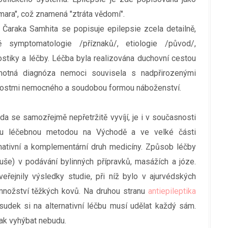
mara", což znamená "ztráta vědomí".
e Čaraka Samhita se popisuje epilepsie zcela detailně,
ě symptomatologie /příznaků/, etiologie /původ/,
ostiky a léčby. Léčba byla realizována duchovní cestou
otná diagnóza nemoci souvisela s nadpřirozenými
nostmi nemocného a soudobou formou náboženství.
da se samozřejmě nepřetržitě vyvíjí, je i v současnosti
u léčebnou metodou na Východě a ve velké části
nativní a komplementární druh medicíny. Způsob léčby
uše) v podávání bylinných přípravků, masážích a józe.
eřejnily výsledky studie, při níž bylo v ajurvédských
množství těžkých kovů. Na druhou stranu
antiepileptika
sudek si na alternativní léčbu musí udělat každý sám.
šak vyhýbat nebudu.