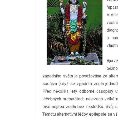
"apas
V díl
včetn
diagn
a sam
vlast
Ajurvé
běžno
západního světa je považována za alter
spočívá (když se vyjádřím zcela jednod
Před několika lety odborné časopisy uv
léčebných preparátech nalezeno velké 
také nejsou zcela bez následků. Svůj ú
Tématu alternativní léčby epilepsie se v