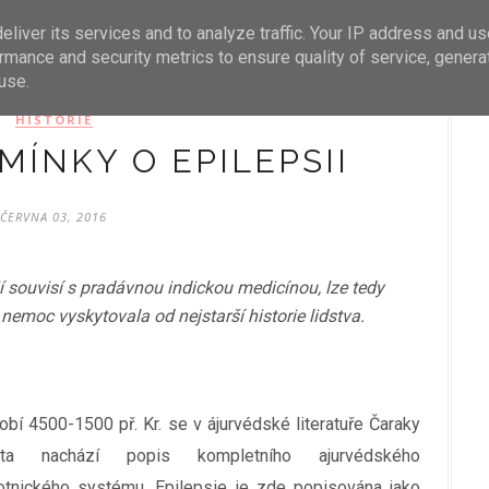
Máma Martina. Používá technologii služby
Blog
liver its services and to analyze traffic. Your IP address and u
rmance and security metrics to ensure quality of service, gener
use.
HISTORIE
MÍNKY O EPILEPSII
ČERVNA 03, 2016
 souvisí s pradávnou indickou medicínou, lze tedy
nemoc vyskytovala od nejstarší historie lidstva.
bí 4500-1500 př. Kr. se v ájurvédské literatuře Čaraky
ita nachází popis kompletního ajurvédského
otnického systému. Epilepsie je zde popisována jako