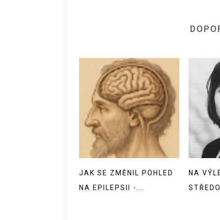
DOPO
JAK SE ZMĚNIL POHLED
NA VÝL
NA EPILEPSII -...
STŘED