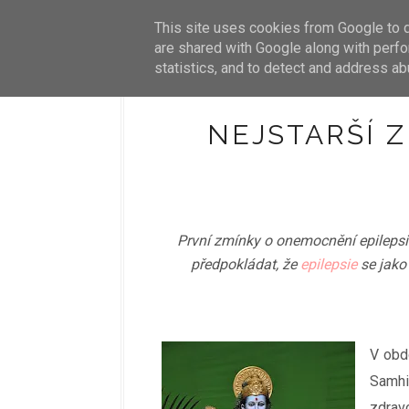
HOME
This site uses cookies from Google to de
O MNĚ
are shared with Google along with perfo
statistics, and to detect and address ab
NEJSTARŠÍ Z
První zmínky o onemocnění epilepsií
předpokládat, že
epilepsie
se jako 
V obdo
Samh
zdrav